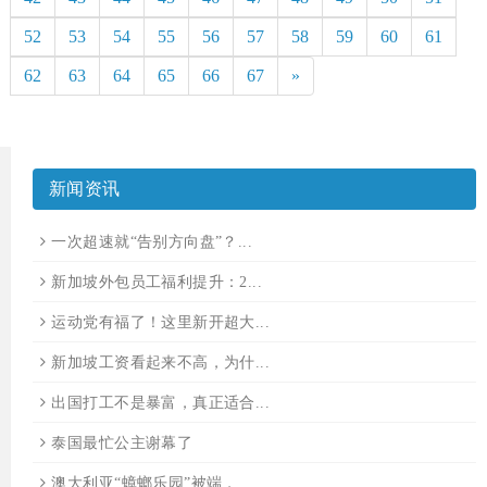
52
53
54
55
56
57
58
59
60
61
62
63
64
65
66
67
»
新闻资讯
一次超速就“告别方向盘”？...
新加坡外包员工福利提升：2...
运动党有福了！这里新开超大...
新加坡工资看起来不高，为什...
出国打工不是暴富，真正适合...
泰国最忙公主谢幕了
澳大利亚“蟑螂乐园”被端，...