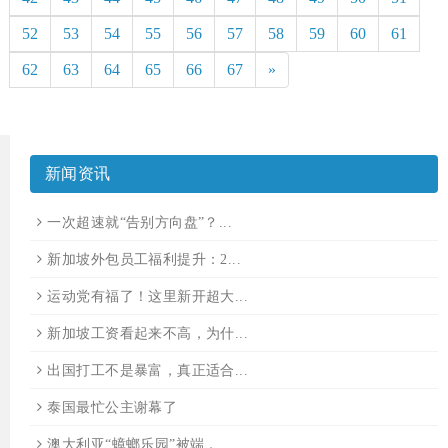
52
53
54
55
56
57
58
59
60
61
62
63
64
65
66
67
»
新闻资讯
一次超速就“告别方向盘”？...
新加坡外包员工福利提升：2...
运动党有福了！这里新开超大...
新加坡工资看起来不高，为什...
出国打工不是暴富，真正适合...
泰国最忙公主谢幕了
澳大利亚“蟑螂乐园”被端，...