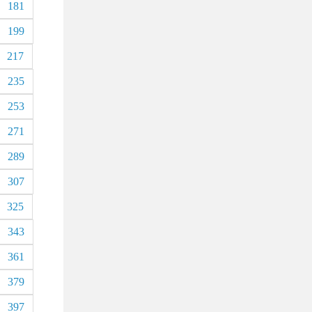
181
199
217
235
253
271
289
307
325
343
361
379
397