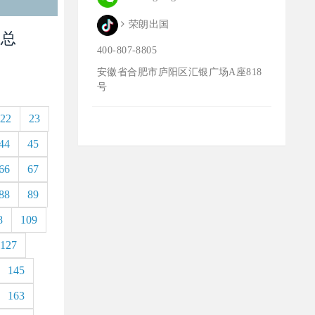
荣朗出国
汇总
400-807-8805
安徽省合肥市庐阳区汇银广场A座818
号
22
23
44
45
66
67
88
89
8
109
127
145
163