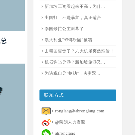
新加坡工资看起来不高，为什...
出国打工不是暴富，真正适合...
泰国最忙公主谢幕了
汇总
澳大利亚“蟑螂乐园”被端，...
去泰国更贵了？六大机场突然涨价！
机器狗当导游？新加坡旅游又...
为逃税自导“抢劫”，夫妻双...
联系方式
ronglang@ahronglang.com
@荣朗人力资源
ahronglang