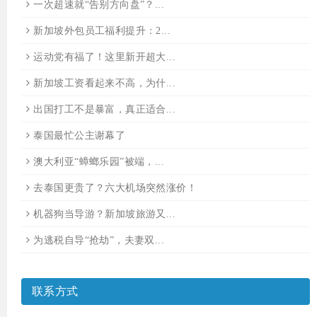
一次超速就“告别方向盘”？...
新加坡外包员工福利提升：2...
运动党有福了！这里新开超大...
新加坡工资看起来不高，为什...
出国打工不是暴富，真正适合...
泰国最忙公主谢幕了
澳大利亚“蟑螂乐园”被端，...
去泰国更贵了？六大机场突然涨价！
机器狗当导游？新加坡旅游又...
为逃税自导“抢劫”，夫妻双...
联系方式