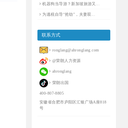
机器狗当导游？新加坡旅游又...
为逃税自导“抢劫”，夫妻双...
联系方式
ronglang@ahronglang.com
@荣朗人力资源
ahronglang
荣朗出国
400-807-8805
安徽省合肥市庐阳区汇银广场A座818
号