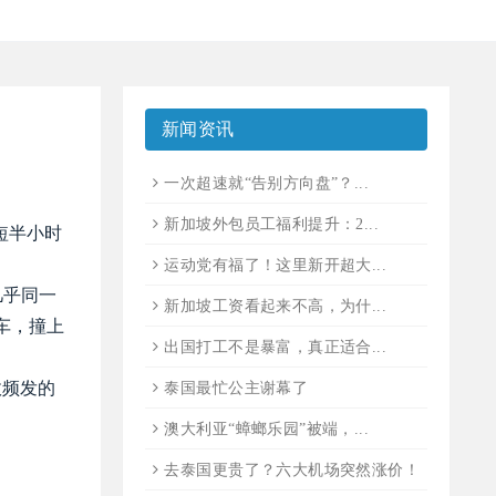
新闻资讯
一次超速就“告别方向盘”？...
新加坡外包员工福利提升：2...
短半小时
运动党有福了！这里新开超大...
几乎同一
新加坡工资看起来不高，为什...
车，撞上
出国打工不是暴富，真正适合...
故频发的
泰国最忙公主谢幕了
澳大利亚“蟑螂乐园”被端，...
去泰国更贵了？六大机场突然涨价！