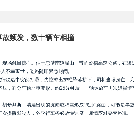
事故频发，数十辆车相撞
，现场触目惊心。位于忠清南道瑞山一带的盈德高速公路，在短
多人不幸离世，道路随即紧急封闭。
在行驶途中突然打滑，失控冲出护栏坠落桥下，司机当场身亡。
挤压，部分车辆严重变形。约25分钟后，一辆休旅车再次追撞卡
初步判断，清晨出现的冻雨或积雪形成“黑冰”路面，可能是事
再次提醒驾驶人，冬季行车务必放慢速度，谨慎应对突变路况。