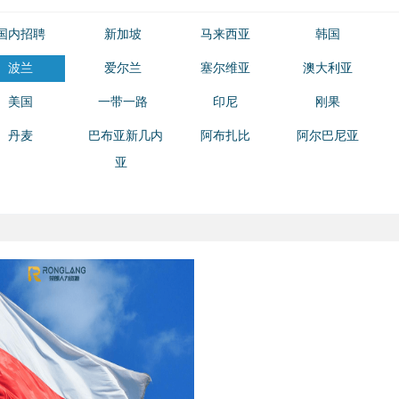
国内招聘
新加坡
马来西亚
韩国
波兰
爱尔兰
塞尔维亚
澳大利亚
美国
一带一路
印尼
刚果
丹麦
巴布亚新几内
阿布扎比
阿尔巴尼亚
亚