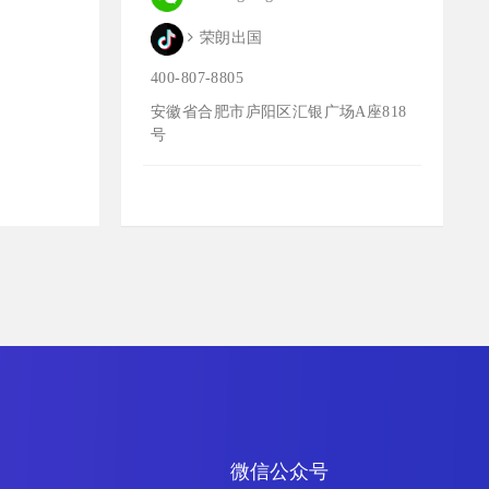
荣朗出国
400-807-8805
安徽省合肥市庐阳区汇银广场A座818
号
微信公众号