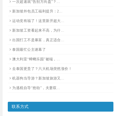
一次超速就“告别方向盘”？...
新加坡外包员工福利提升：2...
运动党有福了！这里新开超大...
新加坡工资看起来不高，为什...
出国打工不是暴富，真正适合...
泰国最忙公主谢幕了
澳大利亚“蟑螂乐园”被端，...
去泰国更贵了？六大机场突然涨价！
机器狗当导游？新加坡旅游又...
为逃税自导“抢劫”，夫妻双...
联系方式